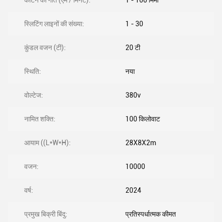
काटने की गति (एम / मिनट):
1 - 100 मिमी
स्लिटिंग लाइनों की संख्या:
1 - 30
कुंडल वजन (टी):
20 टी
स्थिति:
नया
वोल्टेज:
380v
नामित शक्ति:
100 किलोवाट
आयाम ((L*W*H):
28X8X2m
वजन:
10000
वर्ष:
2024
प्रमुख बिक्री बिंदु:
प्रतिस्पर्धात्मक कीमत