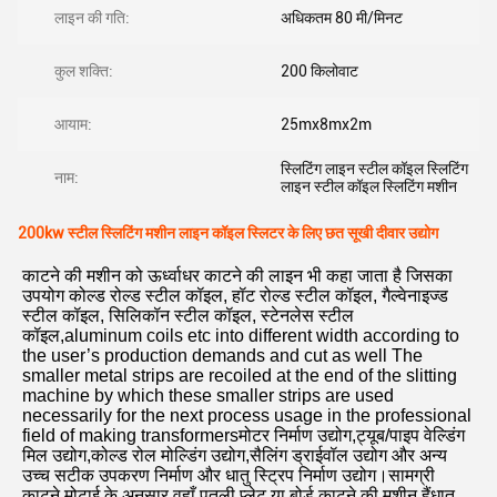
लाइन की गति:
अधिकतम 80 मी/मिनट
कुल शक्ति:
200 किलोवाट
आयाम:
25mx8mx2m
स्लिटिंग लाइन स्टील कॉइल स्लिटिंग
नाम:
लाइन स्टील कॉइल स्लिटिंग मशीन
200kw स्टील स्लिटिंग मशीन लाइन कॉइल स्लिटर के लिए छत सूखी दीवार उद्योग
काटने की मशीन को ऊर्ध्वाधर काटने की लाइन भी कहा जाता है जिसका 
उपयोग कोल्ड रोल्ड स्टील कॉइल, हॉट रोल्ड स्टील कॉइल, गैल्वेनाइज्ड 
स्टील कॉइल, सिलिकॉन स्टील कॉइल, स्टेनलेस स्टील 
कॉइल,aluminum coils etc into different width according to 
the user’s production demands and cut as well The 
smaller metal strips are recoiled at the end of the slitting 
machine by which these smaller strips are used 
necessarily for the next process usage in the professional 
field of making transformersमोटर निर्माण उद्योग,ट्यूब/पाइप वेल्डिंग 
मिल उद्योग,कोल्ड रोल मोल्डिंग उद्योग,सैलिंग ड्राईवॉल उद्योग और अन्य 
उच्च सटीक उपकरण निर्माण और धातु स्ट्रिप निर्माण उद्योग।सामग्री 
काटने मोटाई के अनुसार वहाँ पतली प्लेट या बोर्ड काटने की मशीन हैंधातु 