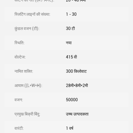
काटने की गति (एम / मिनट):
20 - 40 मिमी
स्लिटिंग लाइनों की संख्या:
1 - 30
कुंडल वजन (टी):
30 टी
स्थिति:
नया
वोल्टेज:
415 वी
नामित शक्ति:
300 किलोवाट
आयाम ((L*W*H):
28मी*8मी*2मी
वजन:
50000
प्रमुख बिक्री बिंदु:
उच्च उत्पादकता
वारंटी:
1 वर्ष