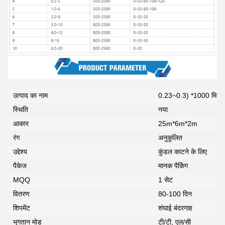
उत्पाद का नाम
0.23~0.3) *1000 मिमी स
स्थिति
नया
आकार
25m*6m*2m
रंग
अनुकूलित
उद्देश्य
कुंडल काटने के लिए
पैकेज
मानक पैकिंग
MQQ
1 सेट
वितरण
80-100 दिन
शिपमेंट
शंघाई बंदरगाह
भुगतान मोड
टी/टी, एल/सी