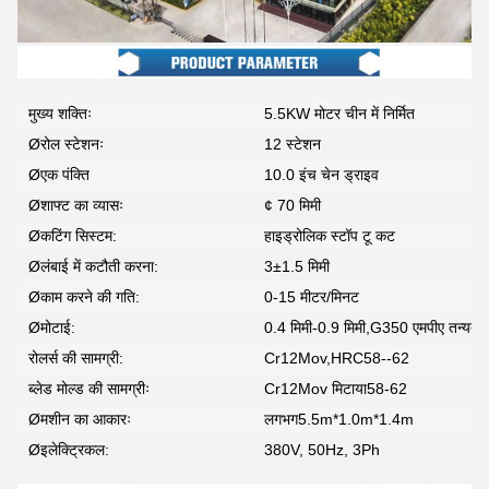
मुख्य शक्तिः
5.5KW मोटर चीन में निर्मित
Øरोल स्टेशनः
12 स्टेशन
Øएक पंक्ति
10.0 इंच चेन ड्राइव
Øशाफ्ट का व्यासः
¢ 70 मिमी
Øकटिंग सिस्टम:
हाइड्रोलिक स्टॉप टू कट
Øलंबाई में कटौती करना:
3±1.5 मिमी
Øकाम करने की गति:
0-15 मीटर/मिनट
Øमोटाई:
0.4 मिमी-0.9 मिमी,G350 एमपीए तन्यता जस्
रोलर्स की सामग्री:
Cr12Mov,HRC58--62
ब्लेड मोल्ड की सामग्रीः
Cr12Mov मिटाया58-62
Øमशीन का आकारः
लगभग5.5m*1.0m*1.4m
Øइलेक्ट्रिकल:
380V, 50Hz, 3Ph